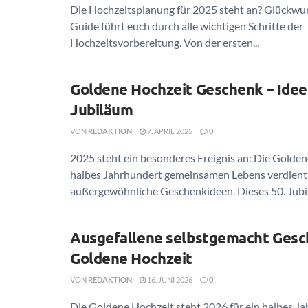
Die Hochzeitsplanung für 2025 steht an? Glückwu
Guide führt euch durch alle wichtigen Schritte der
Hochzeitsvorbereitung. Von der ersten...
Goldene Hochzeit Geschenk – Idee
Jubiläum
VON
REDAKTION
7. APRIL 2025
0
2025 steht ein besonderes Ereignis an: Die Golden
halbes Jahrhundert gemeinsamen Lebens verdient
außergewöhnliche Geschenkideen. Dieses 50. Jubil
Ausgefallene selbstgemacht Ges
Goldene Hochzeit
VON
REDAKTION
16. JUNI 2026
0
Die Goldene Hochzeit steht 2026 für ein halbes J