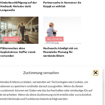
Kinderbeschäftigung auf der
Partnersuche in Hannover: So
Hochzeit: Malecke statt
klappt es wirklich
Langeweile
HOCHZEIT
ALLGEMEIN
Flitterwochen ohne
Nachwuchs kündigt sich an:
Gepäckstress: Koffer vorab
Finanzielle Planung für
versenden
werdende Eltern
Zustimmung verwalten
ptimales Erlebnis zu bieten, verwenden wir Technologien wie Cookies, um
ationen zu speichern und/oder darauf zuzugreifen. Wenn du diesen
 zustimmst, können wir Daten wie das Surfverhalten oder eindeutige IDs auf
te verarbeiten. Wenn du deine Zustimmung nicht erteilst oder zurückziehst,
immte Merkmale und Funktionen beeinträchtigt werden.