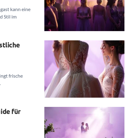
sgast kann eine
 Stil im
stliche
ngt frische
.
ide für