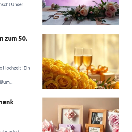
nsch! Unser
n zum 50.
e Hochzeit! Ein
äum...
chenk
ahrhundert