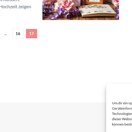
Hochzeit zeigen
…
16
17
Um dir ein o
Geräteinform
Technologien
dieser Websi
können best