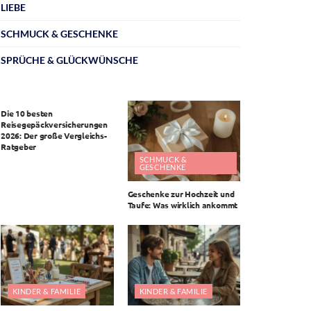
LIEBE
SCHMUCK & GESCHENKE
SPRÜCHE & GLÜCKWÜNSCHE
ALLGEMEIN
Die 10 besten
Reisegepäckversicherungen
2026: Der große Vergleichs-
Ratgeber
SCHMUCK &
GESCHENKE
Geschenke zur Hochzeit und
Taufe: Was wirklich ankommt
KINDER & FAMILIE
KINDER & FAMILIE