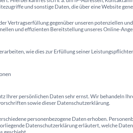
ert. Hierbei kann es sich v. a. um IP-Adressen, Kontakt
zugriffe und sonstige Daten, die über eine Website gene
er Vertragserfüllung gegenüber unseren potenziellen und b
nellen und effizienten Bereitstellung unseres Online-Ange
rarbeiten, wie dies zur Erfüllung seiner Leistungspflichte
ionen
tz Ihrer persönlichen Daten sehr ernst. Wir behandeln I
orschriften sowie dieser Datenschutzerklärung.
erschiedene personenbezogene Daten erhoben. Personenb
vorliegende Datenschutzerklärung erläutert, welche Daten 
s geschieht.