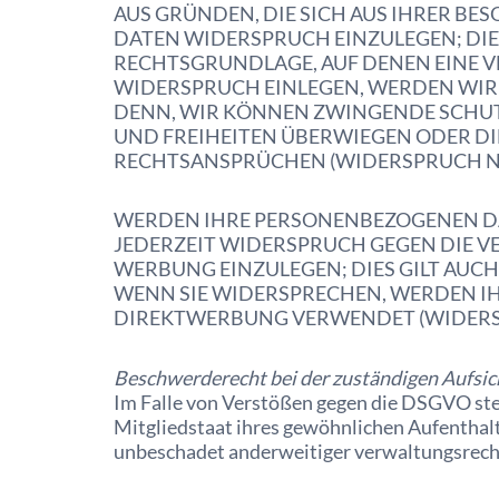
AUS GRÜNDEN, DIE SICH AUS IHRER B
DATEN WIDERSPRUCH EINZULEGEN; DIES
RECHTSGRUNDLAGE, AUF DENEN EINE V
WIDERSPRUCH EINLEGEN, WERDEN WIR 
DENN, WIR KÖNNEN ZWINGENDE SCHUTZ
UND FREIHEITEN ÜBERWIEGEN ODER D
RECHTSANSPRÜCHEN (WIDERSPRUCH NACH
WERDEN IHRE PERSONENBEZOGENEN DAT
JEDERZEIT WIDERSPRUCH GEGEN DIE 
WERBUNG EINZULEGEN; DIES GILT AUCH
WENN SIE WIDERSPRECHEN, WERDEN I
DIREKTWERBUNG VERWENDET (WIDERSPR
Beschwerde­recht bei der zuständigen Aufsic
Im Falle von Verstößen gegen die DSGVO ste
Mitgliedstaat ihres gewöhnlichen Aufenthal
unbeschadet anderweitiger verwaltungsrechtl