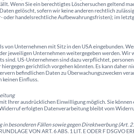
ällt. Wenn Sie ein berechtigtes Löschersuchen geltend ma
aten gelöscht, sofern wir keine anderen rechtlich zulässi
 oder handelsrechtliche Aufbewahrungsfristen); im letztg
s von Unternehmen mit Sitz in den USA eingebunden. Wenn
er jeweiligen Unternehmen weitergegeben werden. Wir wei
ts sind. US-Unternehmen sind dazu verpflichtet, person
r hiergegen gerichtlich vorgehen könnten. Es kann daher n
Servern befindlichen Daten zu Überwachungszwecken verar
 keinen Einfluss.
beitung
t Ihrer ausdrücklichen Einwilligung möglich. Sie können ei
 Widerruf erfolgten Datenverarbeitung bleibt vom Widerru
 in besonderen Fällen sowie gegen Direktwerbung (Art.
DLAGE VON ART. 6 ABS. 1 LIT. E ODER F DSGVO ERF