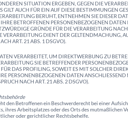
ESONDEREN SITUATION ERGEBEN, GEGEN DIE VERAR
 GILT AUCH FÜR EIN AUF DIESE BESTIMMUNGEN GEST
ERARBEITUNG BERUHT, ENTNEHMEN SIE DIESER D
IHRE BETROFFENEN PERSONENBEZOGENEN DATEN NI
WÜRDIGE GRÜNDE FÜR DIE VERARBEITUNG NACHWE
IE VERARBEITUNG DIENT DER GELTENDMACHUNG, 
 ART. 21 ABS. 1 DSGVO).
EN VERARBEITET, UM DIREKTWERBUNG ZU BETREIBE
VERARBEITUNG SIE BETREFFENDER PERSONENBEZOG
 FÜR DAS PROFILING, SOWEIT ES MIT SOLCHER DI
HRE PERSONENBEZOGENEN DATEN ANSCHLIESSEND 
UCH NACH ART. 21 ABS. 2 DSGVO).
hts­behörde
ht den Betroffenen ein Beschwerderecht bei einer Aufsic
ts, ihres Arbeitsplatzes oder des Orts des mutmaßlichen 
icher oder gerichtlicher Rechtsbehelfe.