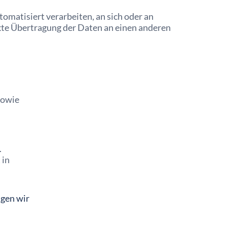
tomatisiert verarbeiten, an sich oder an
ekte Übertragung der Daten an einen anderen
sowie
.
 in
igen wir