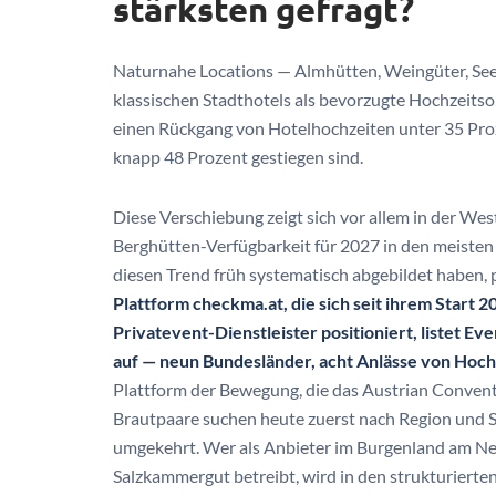
stärksten gefragt?
Naturnahe Locations — Almhütten, Weingüter, Se
klassischen Stadthotels als bevorzugte Hochzeitsor
einen Rückgang von Hotelhochzeiten unter 35 Pro
knapp 48 Prozent gestiegen sind.
Diese Verschiebung zeigt sich vor allem in der West
Berghütten-Verfügbarkeit für 2027 in den meisten
diesen Trend früh systematisch abgebildet haben, 
Plattform checkma.at, die sich seit ihrem Start 2
Privatevent-Dienstleister positioniert, listet E
auf — neun Bundesländer, acht Anlässe von Hoch
Plattform der Bewegung, die das Austrian Conven
Brautpaare suchen heute zuerst nach Region und S
umgekehrt. Wer als Anbieter im Burgenland am Neu
Salzkammergut betreibt, wird in den strukturierten 