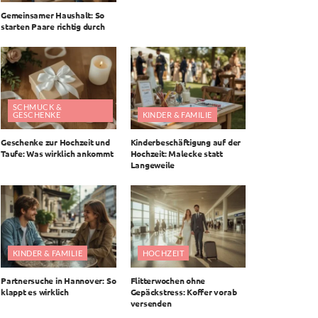
Gemeinsamer Haushalt: So
starten Paare richtig durch
SCHMUCK &
GESCHENKE
KINDER & FAMILIE
Geschenke zur Hochzeit und
Kinderbeschäftigung auf der
Taufe: Was wirklich ankommt
Hochzeit: Malecke statt
Langeweile
KINDER & FAMILIE
HOCHZEIT
Partnersuche in Hannover: So
Flitterwochen ohne
klappt es wirklich
Gepäckstress: Koffer vorab
versenden