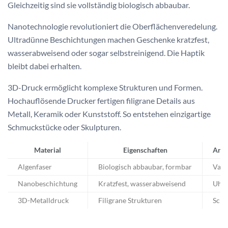
Gleichzeitig sind sie vollständig biologisch abbaubar.
Nanotechnologie revolutioniert die Oberflächenveredelung.
Ultradünne Beschichtungen machen Geschenke kratzfest,
wasserabweisend oder sogar selbstreinigend. Die Haptik
bleibt dabei erhalten.
3D-Druck ermöglicht komplexe Strukturen und Formen.
Hochauflösende Drucker fertigen filigrane Details aus
Metall, Keramik oder Kunststoff. So entstehen einzigartige
Schmuckstücke oder Skulpturen.
Material
Eigenschaften
Anwe
Algenfaser
Biologisch abbaubar, formbar
Vase
Nanobeschichtung
Kratzfest, wasserabweisend
Uhre
3D-Metalldruck
Filigrane Strukturen
Schm