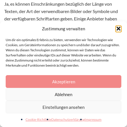
Ja, es können Einschränkungen bezüglich der Länge von
Texten, der Art der verwendbaren Bilder oder Symbole und
der verfügbaren Schriftarten geben. Einige Anbieter haben
auch Richtlinien gegen beleidigende oder urheberrechtlich
Zustimmung verwalten
geschützte Inhalte. Es ist wichtig, die spezifischen Vorgaben
Um dir ein optimales Erlebnis zu bieten, verwenden wir Technologien wie
des jeweiligen Anbieters zu beachten.
Cookies, um Geräteinformationen zu speichern und/oder darauf zuzugreifen.
Wenn du diesen Technologien zustimmst, können wir Daten wie das
Surfverhalten oder eindeutige IDs auf dieser Website verarbeiten. Wenn du
Wie pflege ich personalisierte
deine Zustimmung nicht erteilst oder zurückziehst, können bestimmte
Geschenke, damit sie langlebig bleiben?
Merkmale und Funktionen beeinträchtigt werden.
Die Pflege hängt vom Material und der Art der
Akzeptieren
Personalisierung ab. Generell sollten Sie die Pflegehinweise
des Herstellers beachten. Gravierte Metalle können mit
Ablehnen
einem weichen Tuch poliert werden, während bestickte
Einstellungen ansehen
Textilien oft schonend gewaschen werden sollten.
Fotogeschenke sollten vor direkter Sonneneinstrahlung
Cookie-Richtlinie
Datenschutzerklärung
Impressum
geschützt werden. Bei hochwertigen oder empfindlichen