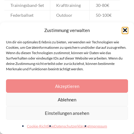
Trainingsband-Set
Krafttraining
30-80€
Federballset
Outdoor
50-100€
Zustimmung verwalten
Die Auswahl der richtigen Sportgeschenke für Väter
erfordert Aufmerksamkeit für individuelle Interessen und
Um dir ein optimales Erlebnis zu bieten, verwenden wir Technologien wie
Cookies, um Geräteinformationen zu speichern und/oder darauf zuzugreifen.
Fitnessziele.
Wenn du diesen Technologien zustimmst, können wir Daten wie das
Surfverhalten oder eindeutige IDs auf dieser Website verarbeiten. Wenn du
deine Zustimmung nicht erteilst oder zurückziehst, können bestimmte
Fazit
Merkmale und Funktionen beeinträchtigt werden.
Die Suche nach den besten Geschenken für Väter kann eine
Akzeptieren
spannende Herausforderung sein. Wichtig ist, die
Ablehnen
individuellen Interessen und Vorlieben des Vaters zu
berücksichtigen. Unvergessliche Geschenkideen entstehen,
Einstellungen ansehen
wenn man sich Zeit nimmt, die Persönlichkeit und
Leidenschaften des Vaters genau zu analysieren.
Cookie-Richtlinie
Datenschutzerklärung
Impressum