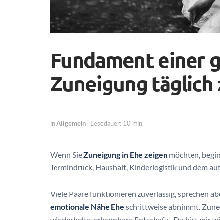
Fundament einer g
Zuneigung täglich
in
Allgemein
Lesedauer: 10 min.
Wenn Sie
Zuneigung in Ehe zeigen
möchten, beginn
Termindruck, Haushalt, Kinderlogistik und dem 
Viele Paare funktionieren zuverlässig, sprechen 
emotionale Nähe Ehe
schrittweise abnimmt. Zunei
wiederholte, erkennbare Botschaft: „Du bist mir wich