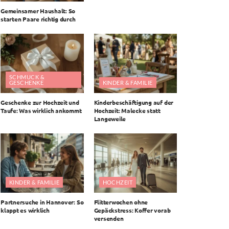
Gemeinsamer Haushalt: So
starten Paare richtig durch
SCHMUCK &
GESCHENKE
KINDER & FAMILIE
Geschenke zur Hochzeit und
Kinderbeschäftigung auf der
Taufe: Was wirklich ankommt
Hochzeit: Malecke statt
Langeweile
KINDER & FAMILIE
HOCHZEIT
Partnersuche in Hannover: So
Flitterwochen ohne
klappt es wirklich
Gepäckstress: Koffer vorab
versenden