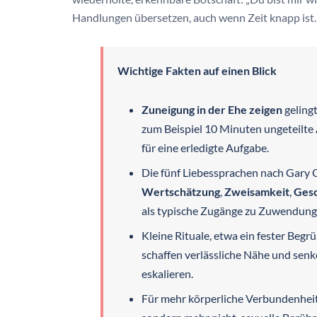
Handlungen übersetzen, auch wenn Zeit knapp ist.
Wichtige Fakten auf einen Blick
Zuneigung in der Ehe zeigen
geling
zum Beispiel 10 Minuten ungeteilt
für eine erledigte Aufgabe.
Die fünf Liebessprachen nach Gar
Wertschätzung
,
Zweisamkeit
,
Ges
als typische Zugänge zu Zuwendung
Kleine Rituale, etwa ein fester Beg
schaffen verlässliche Nähe und senk
eskalieren.
Für mehr körperliche Verbundenheit w