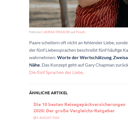
Foto von
CAMERA TREASURE
auf
Pexels
Paare scheitern oft nicht an fehlender Liebe, sond
der fünf Liebessprachen beschreibt fünf häufige 
wahrnehmen:
Worte der Wertschätzung
,
Zweisa
Nähe
. Das Konzept geht auf Gary Chapman zurück; e
Die fünf Sprachen der Liebe
.
ÄHNLICHE ARTIKEL
Die 10 besten Reisegepäckversicherungen
2026: Der große Vergleichs-Ratgeber
5. AUGUST 2026