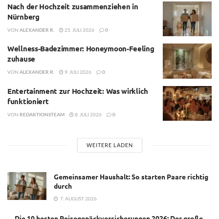
Nach der Hochzeit zusammenziehen in
Nürnberg
VON
ALEXANDER R.
25. JULI 2026
0
Wellness-Badezimmer: Honeymoon-Feeling
zuhause
VON
ALEXANDER R.
9. JULI 2026
0
Entertainment zur Hochzeit: Was wirklich
funktioniert
VON
REDAKTIONSTEAM
8. JULI 2026
0
WEITERE LADEN
Gemeinsamer Haushalt: So starten Paare richtig
durch
7. AUGUST 2026
Die 10 besten Reisegepäckversicherungen 2026: Der große