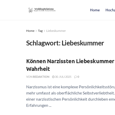
Home
Hochz
Home
Tag
Liebeskummer
Schlagwort:
Liebeskummer
Können Narzissten Liebeskummer 
Wahrheit
VON
REDAKTION
30. JULI 2025
0
Narzissmus ist eine komplexe Persönlichkeitsstöru
mehr umfasst als oberflächliche Selbstverliebthei
einer narzisstischen Persönlichkeit durchleben em
Erfahrungen ...