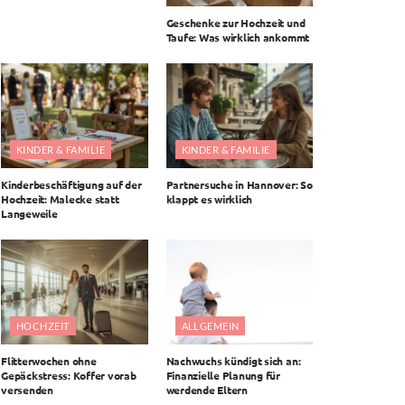
Geschenke zur Hochzeit und
Taufe: Was wirklich ankommt
KINDER & FAMILIE
KINDER & FAMILIE
Kinderbeschäftigung auf der
Partnersuche in Hannover: So
Hochzeit: Malecke statt
klappt es wirklich
Langeweile
HOCHZEIT
ALLGEMEIN
Flitterwochen ohne
Nachwuchs kündigt sich an:
Gepäckstress: Koffer vorab
Finanzielle Planung für
versenden
werdende Eltern